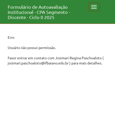
Formulário de Autoavaliação
Toggle
Institucional - CPA Segmento -
navigation
Discente - Ciclo II 2025
Erro
Usuário não possui permissão.
Favor entrar em contato com Josimari Regina Paschoaloto (
josimari.paschoaloto@ifbaiano.edu.br ) para mais detalhes.