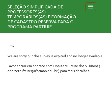
SELEÇÃO SIMPLIFICADA DE
Toggle
PROFESSORES(AS)
navigation
TEMPORÁRIOS(AS) E FORMAÇÃO
DE CADASTRO RESERVA PARA O
PROGRAMA PARTIUIF
Erro
We are sorry but the survey is expired and no longer available.
Favor entrar em contato com Donizete Freire dos S. Júnior (
donizete.freire@ifbaiano.edu.br ) para mais detalhes.