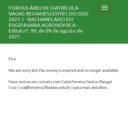
FORMULÁRIO DE MATRÍCULA -
Toggle
VAGAS REMANESCENTES DO SISU
navigation
2021.1 - BACHARELADO EM
ENGENHARIA AGRONÔMICA -
Edital nº. 99, de 09 de agosto de
2021
Erro
We are sorry but the survey is expired and no longer available.
Favor entrar em contato com Carla Ferreira Santos Rangel
Cruz ( sra@teixeira.ifbaiano.edu.br ) para mais detalhes.